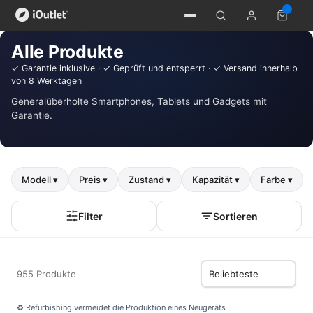
Alle Produkte
✓ Garantie inklusive · ✓ Geprüft und entsperrt · ✓ Versand innerhalb
von 8 Werktagen
Generalüberholte Smartphones, Tablets und Gadgets mit
Garantie.
Modell ▾
Preis ▾
Zustand ▾
Kapazität ▾
Farbe ▾
Filter
Sortieren
955 Produkte
♻ Refurbishing vermeidet die Produktion eines Neugeräts