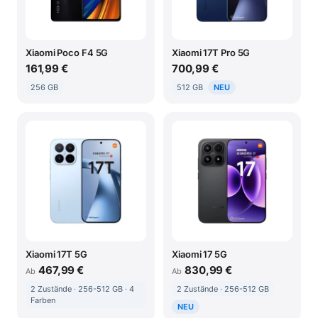
Xiaomi Poco F4 5G
Xiaomi 17T Pro 5G
161,99 €
700,99 €
256 GB
512 GB
NEU
Xiaomi 17T 5G
Xiaomi 17 5G
467,99 €
830,99 €
Ab
Ab
2 Zustände · 256-512 GB · 4
2 Zustände · 256-512 GB
Farben
NEU