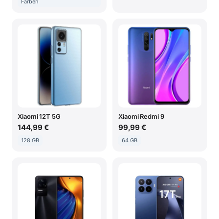
Farben
Xiaomi 12T 5G
Xiaomi Redmi 9
144,99 €
99,99 €
128 GB
64 GB