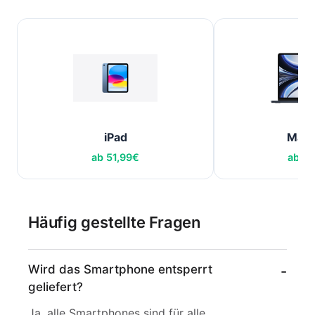
iPad
Mac
ab
51,99
€
ab
79
Häufig gestellte Fragen
Wird das Smartphone entsperrt
geliefert?
Ja, alle Smartphones sind für alle