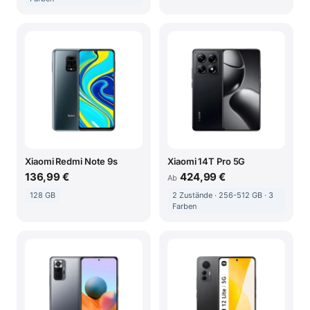
Xiaomi Redmi Note 9s
Xiaomi 14T Pro 5G
136,99 €
424,99 €
Ab
128 GB
2 Zustände · 256-512 GB · 3
Farben