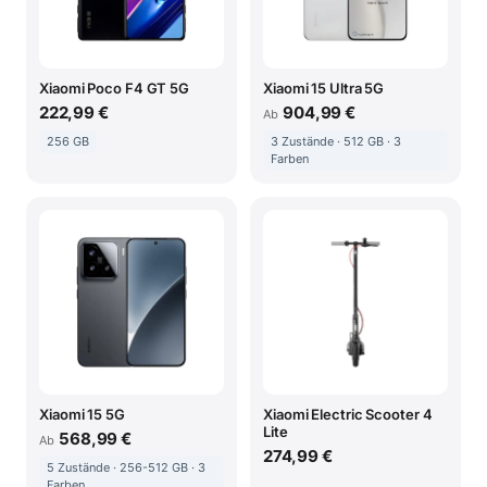
Xiaomi Poco F4 GT 5G
Xiaomi 15 Ultra 5G
222,99 €
904,99 €
Ab
256 GB
3 Zustände · 512 GB · 3
Farben
Xiaomi 15 5G
Xiaomi Electric Scooter 4
Lite
568,99 €
Ab
274,99 €
5 Zustände · 256-512 GB · 3
Farben