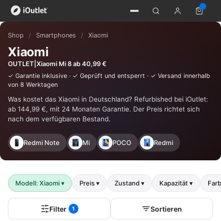
Shop
/
Smartphones
/
Xiaomi
Xiaomi
OUTLET|Xiaomi Mi 8 ab 40,99 €
✓ Garantie inklusive · ✓ Geprüft und entsperrt · ✓ Versand innerhalb
von 8 Werktagen
Was kostet das Xiaomi in Deutschland? Refurbished bei iOutlet:
ab 144,99 €, mit 24 Monaten Garantie. Der Preis richtet sich
nach dem verfügbaren Bestand.
Redmi Note
Mi
POCO
Redmi
Modell: Xiaomi
▾
Preis
▾
Zustand
▾
Kapazität
▾
Far
Filter
Sortieren
1