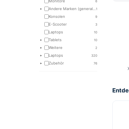
Monitore
6
Andere Marken (generalüberholt)
1
▸
Konsolen
9
E-Scooter
3
Laptops
10
Tablets
10
▸
Weitere
2
▸
Laptops
320
▸
Zubehör
76
▸
Entde