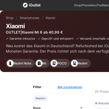
Shop
iPhone
Mac
iPad
Wat
Shop
/
Smartphones
/
Xiaomi
Xiaomi
OUTLET|Xiaomi Mi 8 ab 40,99 €
✓ Garantie inklusive · ✓ Geprüft und entsperrt · ✓ Versand innerhalb 
Was kostet das Xiaomi in Deutschland? Refurbished bei iOu
Monaten Garantie. Der Preis richtet sich nach dem verfüg
Redmi Note
Mi
POCO
Redmi
Filter
Alle zurücksetzen
25 Produ
×
Xiaomi
♻ Refurbi
Preis
▼