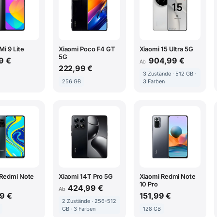
Mi 9 Lite
Xiaomi Poco F4 GT
Xiaomi 15 Ultra 5G
5G
9 €
904,99 €
Ab
222,99 €
3 Zustände · 512 GB ·
256 GB
3 Farben
 Redmi Note
Xiaomi 14T Pro 5G
Xiaomi Redmi Note
10 Pro
424,99 €
Ab
9 €
151,99 €
2 Zustände · 256-512
GB · 3 Farben
128 GB