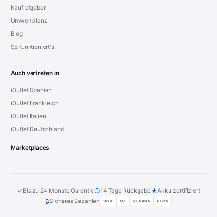
Kaufratgeber
Umweltbilanz
Blog
So funktioniert's
Auch vertreten in
iOutlet Spanien
iOutlet Frankreich
iOutlet Italien
iOutlet Deutschland
Marketplaces
✓
↺
★
Bis zu 24 Monate Garantie
14 Tage Rückgabe
Akku zertifiziert
🔒
Sicheres Bezahlen
VISA
MC
KLARNA
FLOA