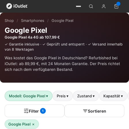
Shop
/
Smartphones
/
Google Pixel
Google Pixel
Google Pixel 4a 4G ab 107,99 €
✓ Garantie inklusive · ✓ Geprüft und entsperrt · ✓ Versand innerhalb
von 8 Werktagen
Was kostet das Google Pixel in Deutschland? Refurbished bei
iOutlet: ab 89,99 €, mit 24 Monaten Garantie. Der Preis richtet
sich nach dem verfügbaren Bestand.
Modell: Google Pixel
▾
Preis
▾
Zustand
▾
Kapazität
▾
Filter
Sortieren
1
×
Google Pixel