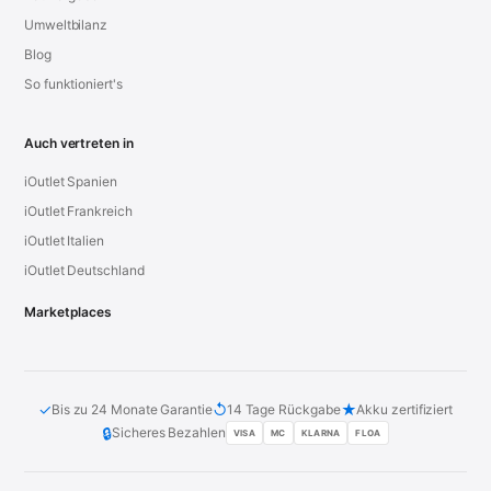
Umweltbilanz
Blog
So funktioniert's
Auch vertreten in
iOutlet Spanien
iOutlet Frankreich
iOutlet Italien
iOutlet Deutschland
Marketplaces
✓
↺
★
Bis zu 24 Monate Garantie
14 Tage Rückgabe
Akku zertifiziert
🔒
Sicheres Bezahlen
VISA
MC
KLARNA
FLOA