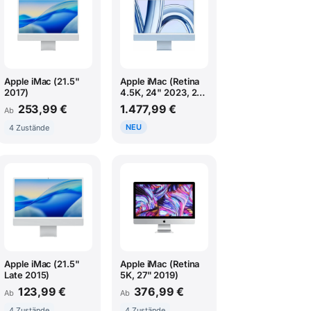
Apple iMac (21.5"
Apple iMac (Retina
2017)
4.5K, 24" 2023, 2
TBT3 + 2 USB-C,
253,99 €
1.477,99 €
Ab
M3)
NEU
4 Zustände
Apple iMac (21.5"
Apple iMac (Retina
Late 2015)
5K, 27" 2019)
123,99 €
376,99 €
Ab
Ab
4 Zustände
4 Zustände