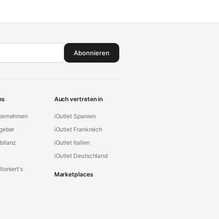
Abonnieren
ns
Auch vertreten in
ternehmen
iOutlet Spanien
geber
iOutlet Frankreich
bilanz
iOutlet Italien
iOutlet Deutschland
ioniert's
Marketplaces