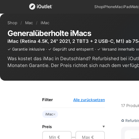
Shop
iPhone
Mac
iPad
Wat
Shop
/
Mac
/
iMac
Generalüberholte iMacs
iMac (Retina 4.5K, 24" 2021, 2 TBT3 + 2 USB-C, M1) ab 75
✓ Garantie inklusive · ✓ Geprüft und entsperrt · ✓ Versand innerhalb 
Was kostet das iMac in Deutschland? Refurbished bei iOutl
Monaten Garantie. Der Preis richtet sich nach dem verfüg
Filter
Alle zurücksetzen
17 Produ
×
iMac
♻ Refurbi
Preis
▼
—