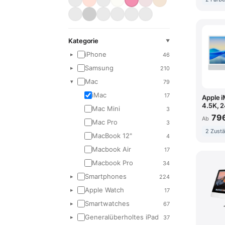
Grau A
14
Grau C Mais
11
Tausch
0
Kategorie
▼
Grau AB
0
iPhone
46
▸
Grau BC
0
Samsung
210
▸
Mac
79
▾
iMac
17
Apple i
4.5K, 2
Mac Mini
3
TBT3, 
796
Ab
Mac Pro
3
2 Zustä
MacBook 12"
4
Macbook Air
17
Macbook Pro
34
Smartphones
224
▸
Apple Watch
17
▸
Smartwatches
67
▸
Generalüberholtes iPad
37
▸