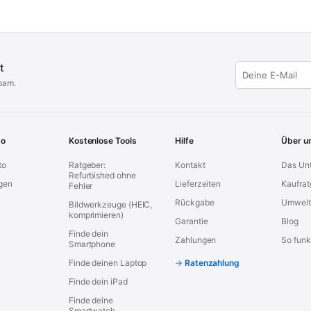
t
pam.
to
Kostenlose Tools
Hilfe
Über u
to
Ratgeber:
Kontakt
Das Un
Refurbished ohne
gen
Lieferzeiten
Kaufrat
Fehler
Rückgabe
Umwelt
Bildwerkzeuge (HEIC,
komprimieren)
Garantie
Blog
Finde dein
Zahlungen
So funkt
Smartphone
Finde deinen Laptop
Ratenzahlung
Finde dein iPad
Finde deine
Smartwatch