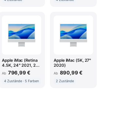
Apple iMac (Retina
Apple iMac (5K, 27"
4.5K, 24" 2021, 2
2020)
TBT3 + 2 USB-C,
796,99 €
890,99 €
Ab
Ab
M1)
4 Zustände · 5 Farben
2 Zustände