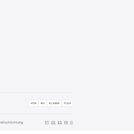
VISA
MC
KLARNA
FLOA
reitschlichtung
PT
DE
ES
FR
IT