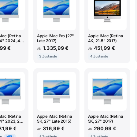
Mac (Retina
Apple iMac Pro (27"
Apple iMac (Retina
24" 2024, 4
Late 2017)
4K, 21.5" 2017)
M4)
,99 €
1.335,99 €
451,99 €
Ab
Ab
3 Zustände
4 Zustände
Mac (Retina
Apple iMac (Retina
Apple iMac (Retina
4" 2023, 2
5K, 27" Late 2015)
5K, 27" 2017)
M3)
81,99 €
316,99 €
290,99 €
Ab
Ab
en
NEU
4 Zustände
4 Zustände