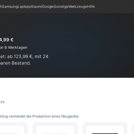
ch
Samsung
Laptops
Xiaomi
Google
Sonstige
Werkzeuge
Hilfe
4,99 €
von 8 Werktagen
et: ab 123,99 €, mit 24
baren Bestand.
kte
shing vermeidet die Produktion eines Neugeräts