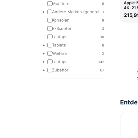
Apple i
Monitore
6
4K, 21.
Andere Marken (generalüberholt)
1
▸
215,9
Konsolen
9
E-Scooter
3
Laptops
10
Tablets
8
▸
Weitere
2
▸
Laptops
302
▸
Zubehör
67
▸
Entde