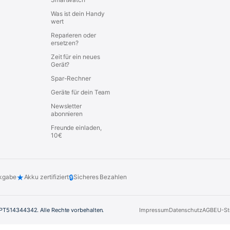
Was ist dein Handy
wert
Reparieren oder
ersetzen?
Zeit für ein neues
Gerät?
Spar-Rechner
Geräte für dein Team
Newsletter
abonnieren
Freunde einladen,
10€
★
🔒
kgabe
Akku zertifiziert
Sicheres Bezahlen
. PT514344342. Alle Rechte vorbehalten.
Impressum
Datenschutz
AGB
EU-St