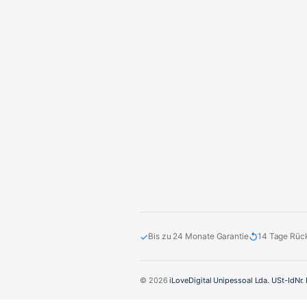
✓
↺
Bis zu 24 Monate Garantie
14 Tage Rüc
© 2026
iLoveDigital Unipessoal Lda. USt-IdNr