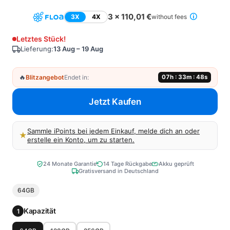
3 x 110,01 €
3X
4X
without fees
Letztes Stück!
Lieferung:
13 Aug – 19 Aug
🔥
Blitzangebot
Endet in:
07h : 33m : 48s
Jetzt Kaufen
Sammle iPoints bei jedem Einkauf, melde dich an oder
★
erstelle ein Konto, um zu starten.
24 Monate Garantie
14 Tage Rückgabe
Akku geprüft
Gratisversand in Deutschland
64GB
Kapazität
1