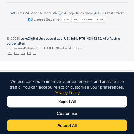
✓
↺
★
Bis zu 24 Monate Garantie
14 Tage Rückgabe
Akku zertifiziert
🔒
Sicheres Bezahlen
VISA
MC
KLARNA
FLOA
© 2026
iLoveDigital Unipessoal Lda. USt-IdNr. PT514344342. Alle Rechte
vorbehalten.
Impressum
Datenschutz
AGB
EU-Streitschlichtung
PT
DE
ES
FR
IT
We use cookies to improve your experience and analyse site
VERTRAUENSPARTNER:
traffic. You can accept, reject or customise your preferences.
Privacy Policy
Reject All
Customise
Accept All