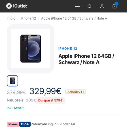
Início
/
iPhone 12
/
Apple iPhone 12 64GB / Schwarz / Note A
IPHONE 12
Apple iPhone 12 64GB /
Schwarz / Note A
329,99
€
379,99
€
ANGEBOT!
Neupreis: 909€
Du sparst 579€
inkl. MwSt.
Ratenzahlung in 3× oder 4×
Klarna
FLOA