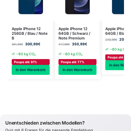
Apple iPhone 12
Apple iPhone 12
Apple iPhone 
256GB / Blau / Note
64GB / Schwarz /
64GB / Blau /
B
Note Premium
208,9
248,99
€
300,99
€
350,99
€
361,99
€
417,99
€
🌱 −80 kg CO₂
🌱 −80 kg CO₂
🌱 −80 kg CO₂
Poupa até 77%
Poupa até 81%
Poupa até 77%
In den Ware
In den Warenkorb
In den Warenkorb
Unentschieden zwischen Modellen?
Quiz mit 6 Fragen für die passende Empfehlung.