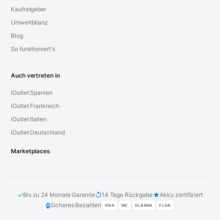
Kaufratgeber
Umweltbilanz
Blog
So funktioniert's
Auch vertreten in
iOutlet Spanien
iOutlet Frankreich
iOutlet Italien
iOutlet Deutschland
Marketplaces
✓
↺
★
Bis zu 24 Monate Garantie
14 Tage Rückgabe
Akku zertifiziert
🔒
Sicheres Bezahlen
VISA
MC
KLARNA
FLOA