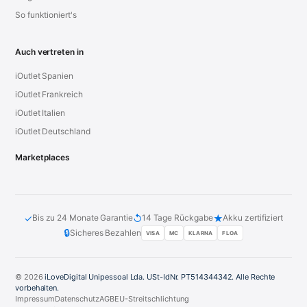
So funktioniert's
Auch vertreten in
iOutlet Spanien
iOutlet Frankreich
iOutlet Italien
iOutlet Deutschland
Marketplaces
✓
↺
★
Bis zu 24 Monate Garantie
14 Tage Rückgabe
Akku zertifiziert
🔒
Sicheres Bezahlen
VISA
MC
KLARNA
FLOA
© 2026
iLoveDigital Unipessoal Lda. USt-IdNr. PT514344342. Alle Rechte
vorbehalten.
Impressum
Datenschutz
AGB
EU-Streitschlichtung