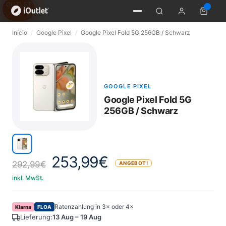
OUTLET
Início
/
Google Pixel
/
Google Pixel Fold 5G 256GB / Schwarz
GOOGLE PIXEL
Google Pixel Fold 5G
256GB / Schwarz
253,99
€
292,99
€
ANGEBOT!
inkl. MwSt.
Ratenzahlung in 3× oder 4×
Klarna
FLOA
Lieferung:
13 Aug – 19 Aug