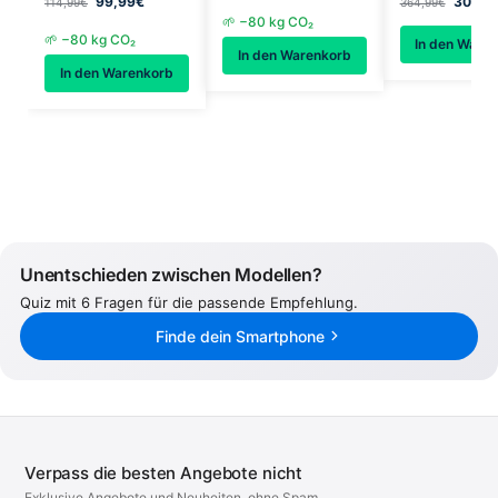
99,99
€
308,9
114,99
€
364,99
€
🌱 −80 kg CO₂
🌱 −80 kg CO₂
In den Ware
In den Warenkorb
In den Warenkorb
Unentschieden zwischen Modellen?
Quiz mit 6 Fragen für die passende Empfehlung.
Finde dein Smartphone
Verpass die besten Angebote nicht
Exklusive Angebote und Neuheiten, ohne Spam.