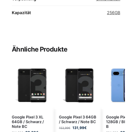
Kapazität
256GB
Ähnliche Produkte
Google Pixel 3 XL
Google Pixel 3 64GB
Google Pixel 
64GB / Schwarz /
/ Schwarz / Note BC
128GB / Blau 
Note BC
B
131,99
€
153,99
€