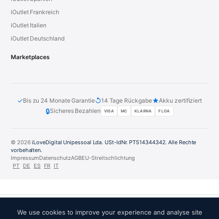
iOutlet Frankreich
iOutlet Italien
iOutlet Deutschland
Marketplaces
✓
↺
★
Bis zu 24 Monate Garantie
14 Tage Rückgabe
Akku zertifiziert
🔒
Sicheres Bezahlen
VISA
MC
KLARNA
FLOA
© 2026
iLoveDigital Unipessoal Lda. USt-IdNr. PT514344342. Alle Rechte
vorbehalten.
Impressum
Datenschutz
AGB
EU-Streitschlichtung
PT
DE
ES
FR
IT
We use cookies to improve your experience and analyse site
VERTRAUENSPARTNER: