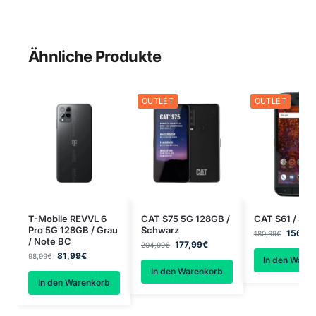
Ähnliche Produkte
OUTLET
OUTLET
T-Mobile REVVL 6
CAT S75 5G 128GB /
CAT S61 / Sc
Pro 5G 128GB / Grau
Schwarz
156,99
180,99
€
/ Note BC
177,99
€
204,99
€
81,99
€
98,99
€
In den Ware
In den Warenkorb
In den Warenkorb