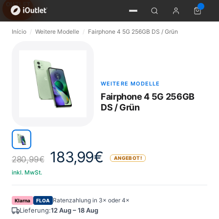
OUTLET
Início
/
Weitere Modelle
/
Fairphone 4 5G 256GB DS / Grün
WEITERE MODELLE
Fairphone 4 5G 256GB
DS / Grün
183,99
€
280,99
€
ANGEBOT!
inkl. MwSt.
Ratenzahlung in 3× oder 4×
Klarna
FLOA
Lieferung:
12 Aug – 18 Aug