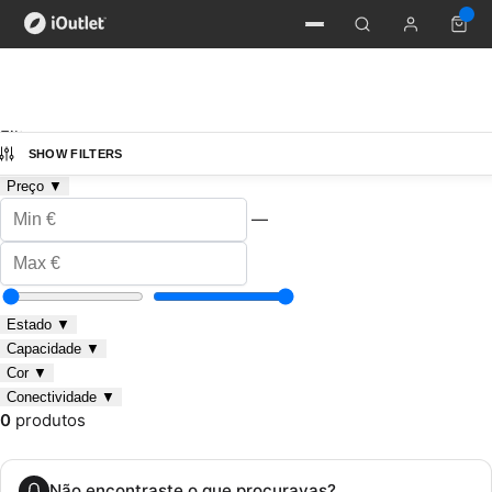
Filtros
SHOW FILTERS
Categoria
▼
Preço
▼
—
Estado
▼
Capacidade
▼
Cor
▼
Conectividade
▼
0
produtos
Não encontraste o que procuravas?