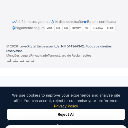
✓
↺
★
Até 24 meses garantia
14 dias devolução
Bateria certificada
🔒
Pagamento seguro
VISA
MC
MB
MBWAY
PIX
KLARNA
FLOA
© 2026
iLoveDigital Unipessoal Lda. NIF 514344342. Todos os direitos
reservados.
Menções Legais
Privacidade
Termos
Livro de Reclamações
PT
DE
ES
FR
IT
PARCEIROS DE CONFIANÇA:
We use cookies to improve your experience and analyse site
traffic. You can accept, reject or customise your preferences.
Privacy Policy
Reject All
Customise