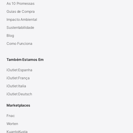
As 10 Promessas
Guias de Compra
Impacto Ambiental
Sustentabilidade
Blog
Como Funciona
Também Estamos Em
iOutlet Espanha
iOutlet França
iOutlet Italia
iOutlet Deutsch
Marketplaces
Fnac
Worten
KuantoKusta