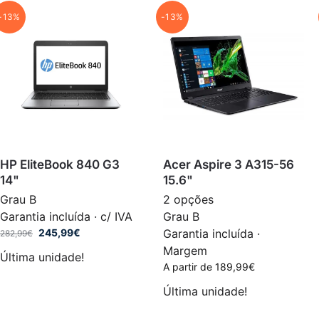
-13%
-13%
HP EliteBook 840 G3
Acer Aspire 3 A315-56
14"
15.6"
Grau B
2 opções
Garantia incluída · c/ IVA
Grau B
245,99
€
Garantia incluída ·
282,99
€
Margem
Última unidade!
A partir de
189,99
€
Última unidade!