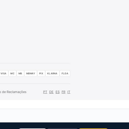
VISA
MC
MB
MBWAY
PIX
KLARNA
FLOA
ro de Reclamações
PT
DE
ES
FR
IT