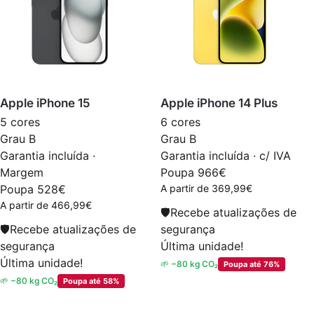
Apple iPhone 15
Apple iPhone 14 Plus
5 cores
6 cores
Grau B
Grau B
Garantia incluída ·
Garantia incluída · c/ IVA
Margem
Poupa 966€
Poupa 528€
A partir de
369,99
€
A partir de
466,99
€
🛡
Recebe atualizações de
🛡
Recebe atualizações de
segurança
segurança
Última unidade!
Última unidade!
🌱 −80 kg CO₂
Poupa até 76%
🌱 −80 kg CO₂
Poupa até 58%