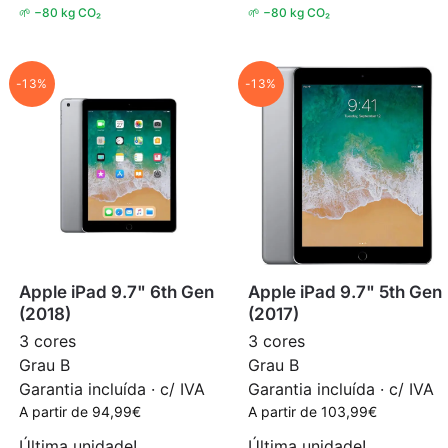
🌱 −80 kg CO₂
🌱 −80 kg CO₂
-13%
-13%
Apple iPad 9.7" 6th Gen
Apple iPad 9.7" 5th Gen
(2018)
(2017)
3 cores
3 cores
Grau B
Grau B
Garantia incluída · c/ IVA
Garantia incluída · c/ IVA
A partir de
94,99
€
A partir de
103,99
€
Última unidade!
Última unidade!