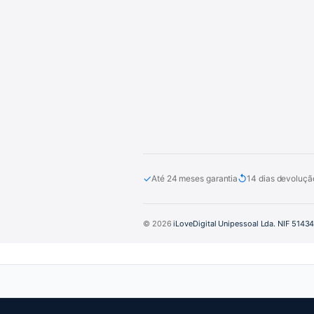
✓
↺
Até 24 meses garantia
14 dias devoluçã
© 2026
iLoveDigital Unipessoal Lda. NIF 5143