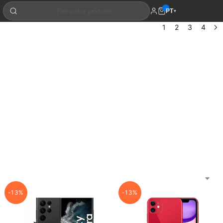
PT
▾
1
2
3
4
-13%
-13%