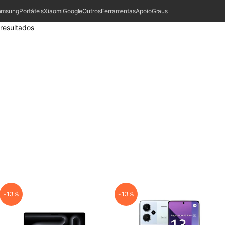
amsung
Portáteis
Xiaomi
Google
Outros
Ferramentas
Apoio
Graus
resultados
-13%
-13%