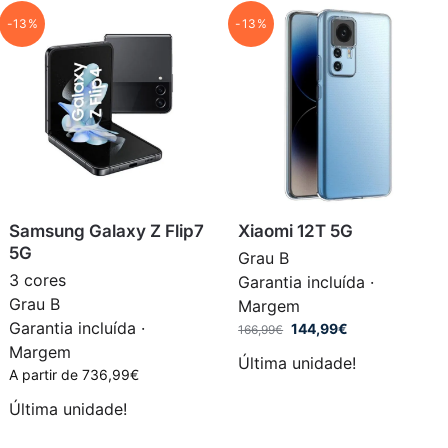
-13%
-13%
Samsung Galaxy Z Flip7
Xiaomi 12T 5G
5G
Grau B
3 cores
Garantia incluída ·
Grau B
Margem
Garantia incluída ·
144,99
€
166,99
€
Margem
Última unidade!
A partir de
736,99
€
Última unidade!