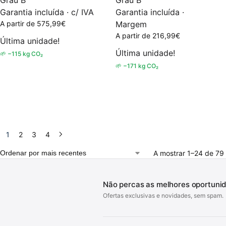
Garantia incluída · c/ IVA
Garantia incluída ·
A partir de
575,99
€
Margem
A partir de
216,99
€
Última unidade!
Última unidade!
🌱 −115 kg CO₂
🌱 −171 kg CO₂
1
2
3
4
A mostrar 1–24 de 79 
Não percas as melhores oportuni
Ofertas exclusivas e novidades, sem spam.