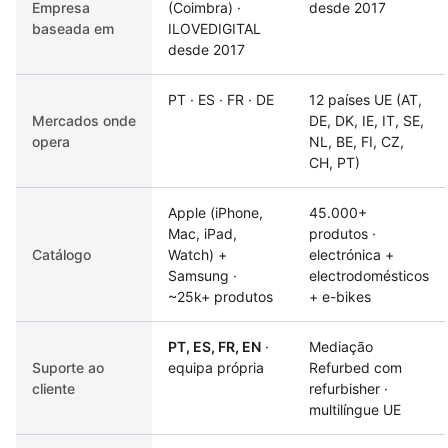
Empresa
(Coimbra) ·
desde 2017
baseada em
ILOVEDIGITAL
desde 2017
PT · ES · FR · DE
12 países UE (AT,
Mercados onde
DE, DK, IE, IT, SE,
opera
NL, BE, FI, CZ,
CH, PT)
Apple (iPhone,
45.000+
Mac, iPad,
produtos ·
Catálogo
Watch) +
electrónica +
Samsung ·
electrodomésticos
~25k+ produtos
+ e-bikes
PT, ES, FR, EN
·
Mediação
Suporte ao
equipa própria
Refurbed com
cliente
refurbisher ·
multilíngue UE