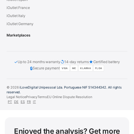
iOutlet France
iOutlet Italy
iOutlet Germany
Marketplaces
✓
↺
★
Up to 24 months warranty
14-day returns
Certified battery
🔒
Secure payment
VISA
MC
KLARNA
FLOA
© 2026
iLoveDigital Unipessoal Lda. Portuguese NIF 514344342. All rights
reserved.
Legal Notice
Privacy
Terms
EU Online Dispute Resolution
PT
DE
ES
FR
IT
Enjoyed the analysis? Get more