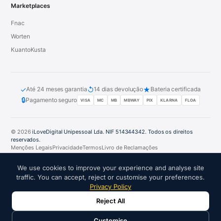
Marketplaces
Fnac
Worten
KuantoKusta
✓
↺
★
Até 24 meses garantia
14 dias devolução
Bateria certificada
🔒
Pagamento seguro
VISA
MC
MB
MBWAY
PIX
KLARNA
FLOA
© 2026
iLoveDigital Unipessoal Lda. NIF 514344342. Todos os direitos
reservados.
Menções Legais
Privacidade
Termos
Livro de Reclamações
PT
DE
ES
FR
IT
We use cookies to improve your experience and analyse site
traffic. You can accept, reject or customise your preferences.
Privacy Policy
Reject All
PARCEIROS DE CONFIANÇA:
Customise