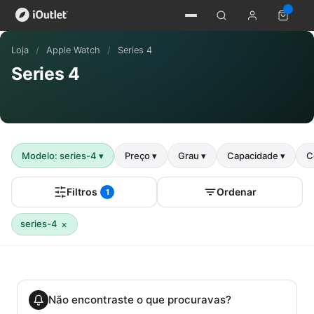
Loja
/
Apple Watch
/
Series 4
Series 4
Modelo: series-4
▾
Preço
▾
Grau
▾
Capacidade
▾
C
Filtros
Ordenar
1
×
series-4
Não encontraste o que procuravas?