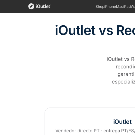
Shop
iPhone
Mac
iPad
Wa
iOutlet vs R
iOutlet vs
recondi
garanti
especial
iOutlet
Vendedor directo PT · entrega PT/ES