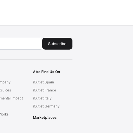
Subscribe
Also Find Us On
mpany
iOutlet Spain
 Guides
iOutlet France
mental Impact
iOutlet Italy
iOutlet Germany
Works
Marketplaces