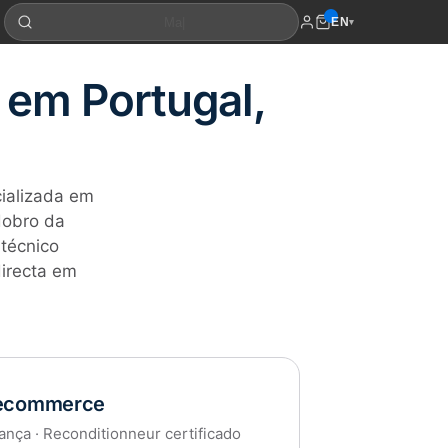
EN
▾
 em Portugal,
ializada em
dobro da
 técnico
irecta em
ecommerce
ança · Reconditionneur certificado