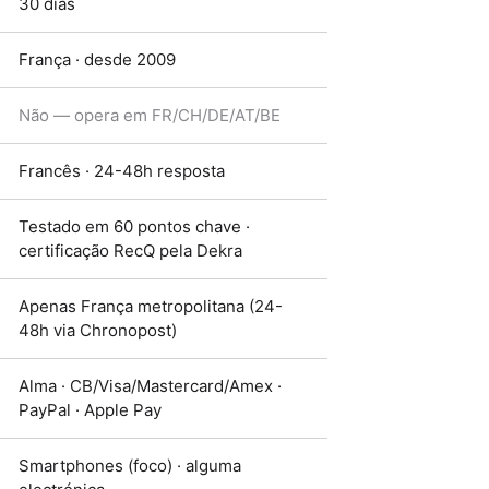
30 dias
França · desde 2009
Não — opera em FR/CH/DE/AT/BE
Francês · 24-48h resposta
Testado em 60 pontos chave ·
certificação RecQ pela Dekra
Apenas França metropolitana (24-
48h via Chronopost)
Alma · CB/Visa/Mastercard/Amex ·
PayPal · Apple Pay
Smartphones (foco) · alguma