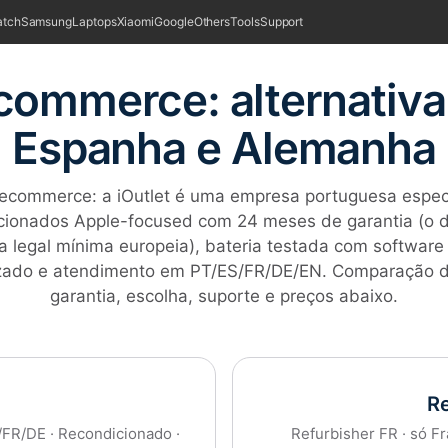
tch
Samsung
Laptops
Xiaomi
Google
Others
Tools
Support
ecommerce: alternativa
Espanha e Alemanha
 Recommerce: a iOutlet é uma empresa portuguesa espec
cionados Apple-focused com 24 meses de garantia (o 
a legal mínima europeia), bateria testada com software
izado e atendimento em PT/ES/FR/DE/EN. Comparação d
garantia, escolha, suporte e preços abaixo.
R
/FR/DE · Recondicionado ·
Refurbisher FR · só Fr