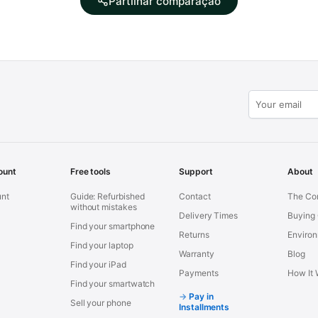
Partilhar comparação
ount
Free tools
Support
About
nt
Guide: Refurbished
Contact
The Co
without mistakes
Delivery Times
Buying
Find your smartphone
Returns
Environ
Find your laptop
Warranty
Blog
Find your iPad
Payments
How It 
Find your smartwatch
Pay in
Sell your phone
Installments