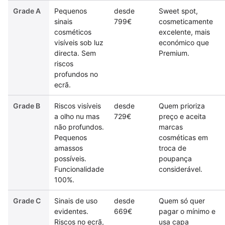
Grade A
Pequenos
desde
Sweet spot,
sinais
799€
cosmeticamente
cosméticos
excelente, mais
visíveis sob luz
económico que
directa. Sem
Premium.
riscos
profundos no
ecrã.
Grade B
Riscos visíveis
desde
Quem prioriza
a olho nu mas
729€
preço e aceita
não profundos.
marcas
Pequenos
cosméticas em
amassos
troca de
possíveis.
poupança
Funcionalidade
considerável.
100%.
Grade C
Sinais de uso
desde
Quem só quer
evidentes.
669€
pagar o mínimo e
Riscos no ecrã,
usa capa