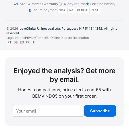
✓
↺
★
Up to 24 months warranty
14-day returns
Certified battery
🔒
Secure payment
VISA
MC
KLARNA
FLOA
© 2026
iLoveDigital Unipessoal Lda. Portuguese NIF 514344342. All rights
reserved.
Legal Notice
Privacy
Terms
EU Online Dispute Resolution
PT
DE
ES
FR
IT
Enjoyed the analysis? Get more
by email.
Honest comparisons, price alerts and €5 with
BEMVINDO5 on your first order.
Subscribe