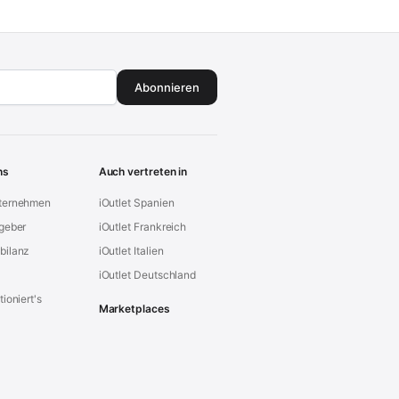
Abonnieren
ns
Auch vertreten in
ternehmen
iOutlet Spanien
geber
iOutlet Frankreich
bilanz
iOutlet Italien
iOutlet Deutschland
ioniert's
Marketplaces