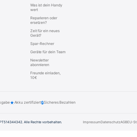
Was ist dein Handy
wert
Reparieren oder
ersetzen?
Zeit für ein neues
Gerät?
Spar-Rechner
Geräte für dein Team
Newsletter
abonnieren
Freunde einladen,
10€
★
🔒
kgabe
Akku zertifiziert
Sicheres Bezahlen
. PT514344342. Alle Rechte vorbehalten.
Impressum
Datenschutz
AGB
EU-St