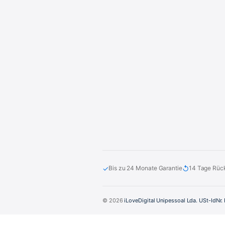
✓
↺
Bis zu 24 Monate Garantie
14 Tage Rüc
© 2026
iLoveDigital Unipessoal Lda. USt-IdNr