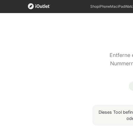
Shop
iPhone
Mac
iPad
Wat
Entferne 
Nummern a
Dieses Tool befin
ode