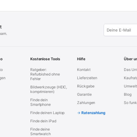
t
pam.
to
Kostenlose Tools
Hilfe
Über u
to
Ratgeber:
Kontakt
Das Un
Refurbished ohne
gen
Lieferzeiten
Kaufrat
Fehler
Rückgabe
Umwelt
Bildwerkzeuge (HEIC,
komprimieren)
Garantie
Blog
Finde dein
Zahlungen
So funkt
Smartphone
Finde deinen Laptop
Ratenzahlung
Finde dein iPad
Finde deine
Smartwatch