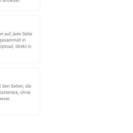
em Browser.
en auf, jede Seite
 gesammelt in
pload, direkt in
t den Seiten, die
 Kostenlos, ohne
owser.