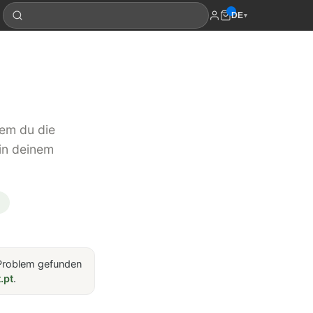
DE
▾
dem du die
 in deinem
.
n Problem gefunden
.pt
.