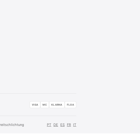
VISA
MC
KLARNA
FLOA
reitschlichtung
PT
DE
ES
FR
IT