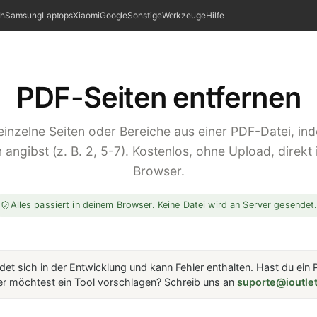
ch
Samsung
Laptops
Xiaomi
Google
Sonstige
Werkzeuge
Hilfe
PDF-Seiten entfernen
einzelne Seiten oder Bereiche aus einer PDF-Datei, in
ngibst (z. B. 2, 5-7). Kostenlos, ohne Upload, direkt
Browser.
Alles passiert in deinem Browser. Keine Datei wird an Server gesendet
det sich in der Entwicklung und kann Fehler enthalten. Hast du ei
r möchtest ein Tool vorschlagen? Schreib uns an
suporte@ioutlet