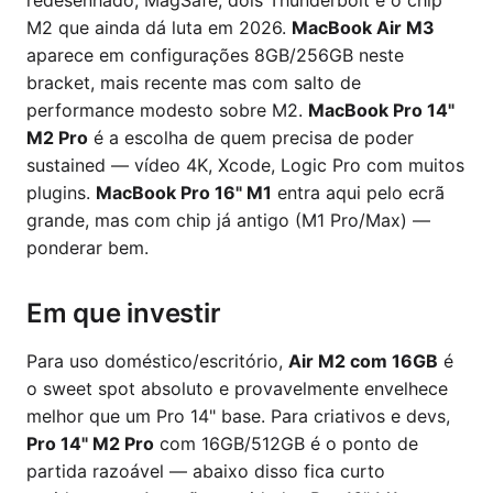
redesenhado, MagSafe, dois Thunderbolt e o chip
M2 que ainda dá luta em 2026.
MacBook Air M3
aparece em configurações 8GB/256GB neste
bracket, mais recente mas com salto de
performance modesto sobre M2.
MacBook Pro 14"
M2 Pro
é a escolha de quem precisa de poder
sustained — vídeo 4K, Xcode, Logic Pro com muitos
plugins.
MacBook Pro 16" M1
entra aqui pelo ecrã
grande, mas com chip já antigo (M1 Pro/Max) —
ponderar bem.
Em que investir
Para uso doméstico/escritório,
Air M2 com 16GB
é
o sweet spot absoluto e provavelmente envelhece
melhor que um Pro 14" base. Para criativos e devs,
Pro 14" M2 Pro
com 16GB/512GB é o ponto de
partida razoável — abaixo disso fica curto