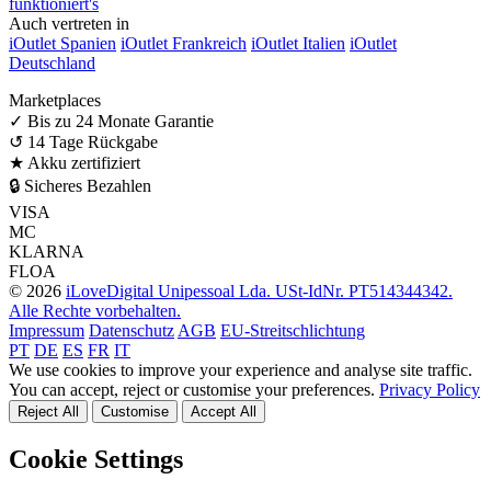
funktioniert's
Auch vertreten in
iOutlet Spanien
iOutlet Frankreich
iOutlet Italien
iOutlet
Deutschland
Marketplaces
✓
Bis zu 24 Monate Garantie
↺
14 Tage Rückgabe
★
Akku zertifiziert
🔒
Sicheres Bezahlen
VISA
MC
KLARNA
FLOA
© 2026
iLoveDigital Unipessoal Lda. USt-IdNr. PT514344342.
Alle Rechte vorbehalten.
Impressum
Datenschutz
AGB
EU-Streitschlichtung
PT
DE
ES
FR
IT
We use cookies to improve your experience and analyse site traffic.
You can accept, reject or customise your preferences.
Privacy Policy
Reject All
Customise
Accept All
Cookie Settings