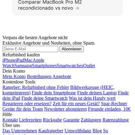
Comparar MacBook Pro M2
recondicionado vs novo
Verpass die besten Angebote nicht
Exklusive Angebote und Neuheiten, ohne Spam.
Abonnieren
Refurbished kaufen
iPhone
iPad
Mac
Apple
Watch
Samsung
Smartphones
Smartwatches
Outlet
Dein Konto
Mein Konto
Bestellungen
Angebote
Kostenlose Tools
Ratgeber: Refurbished ohne Fehler
Bildwerkzeuge (HEIC,
komprimieren)
Finde dein Smartphone
Finde deinen Laptop
Finde
dein iPad
Finde deine Smartwatch
Was ist dein Handy wert
Reparieren oder ersetzen?
Zeit für ein neues Gerät?
Spar-Rechner
Geräte für dein Team
Newsletter abonnieren
Freunde einladen, 10€
Hilfe
Kontakt
Lieferzeiten
Rückgabe
Garantie
Zahlungen
Ratenzahlung
Über uns
Das Unternehmen
Kaufratgeber
Umweltbilanz
Blog
So