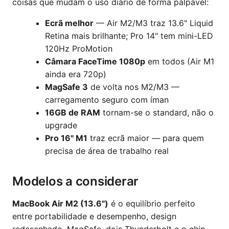
coisas que mudam o uso diário de forma palpável:
Ecrã melhor
— Air M2/M3 traz 13.6" Liquid
Retina mais brilhante; Pro 14" tem mini-LED
120Hz ProMotion
Câmara FaceTime 1080p
em todos (Air M1
ainda era 720p)
MagSafe 3
de volta nos M2/M3 —
carregamento seguro com íman
16GB de RAM
tornam-se o standard, não o
upgrade
Pro 16" M1
traz ecrã maior — para quem
precisa de área de trabalho real
Modelos a considerar
MacBook Air M2 (13.6")
é o equilíbrio perfeito
entre portabilidade e desempenho, design