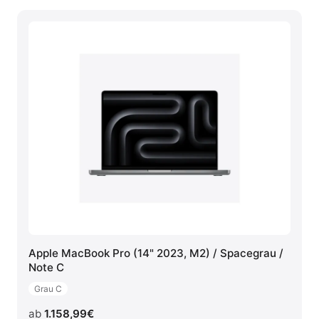
Apple MacBook Pro (14" 2023, M2) / Spacegrau /
Note C
Grau C
ab
1.158,99
€