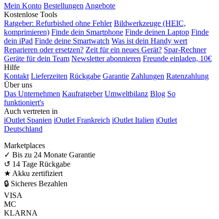
Mein Konto
Bestellungen
Angebote
Kostenlose Tools
Ratgeber: Refurbished ohne Fehler
Bildwerkzeuge (HEIC,
komprimieren)
Finde dein Smartphone
Finde deinen Laptop
Finde
dein iPad
Finde deine Smartwatch
Was ist dein Handy wert
Reparieren oder ersetzen?
Zeit für ein neues Gerät?
Spar-Rechner
Geräte für dein Team
Newsletter abonnieren
Freunde einladen, 10€
Hilfe
Kontakt
Lieferzeiten
Rückgabe
Garantie
Zahlungen
Ratenzahlung
Über uns
Das Unternehmen
Kaufratgeber
Umweltbilanz
Blog
So
funktioniert's
Auch vertreten in
iOutlet Spanien
iOutlet Frankreich
iOutlet Italien
iOutlet
Deutschland
Marketplaces
✓
Bis zu 24 Monate Garantie
↺
14 Tage Rückgabe
★
Akku zertifiziert
🔒
Sicheres Bezahlen
VISA
MC
KLARNA