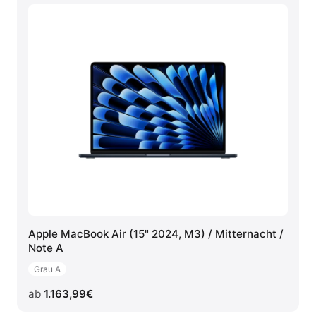
Apple MacBook Air (15" 2024, M3) / Mitternacht /
Note A
Grau A
ab
1.163,99
€