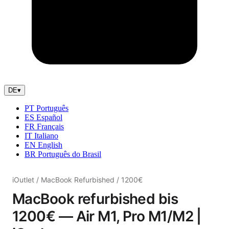
DE
▾
PT
Português
ES
Español
FR
Français
IT
Italiano
EN
English
BR
Português do Brasil
iOutlet
/
MacBook Refurbished
/
1200€
MacBook refurbished bis
1200€ — Air M1, Pro M1/M2 |