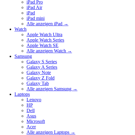
iPad Pro
iPad Air
iPad
iPad mini
Alle anzeigen iPad
→
Watch
Apple Watch Ultra
Apple Watch Series
Apple Watch SE
Alle anzeigen Watch
→
Samsung
Galaxy S Series
Galaxy A Series
Galaxy Note
Galaxy Z Fold
Galaxy Tab
Alle anzeigen Samsung
→
Laptops
Lenovo
HP
Dell
Asus
Microsoft
Acer
Alle anzeigen Laptops
→